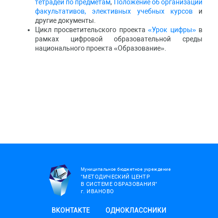
тетрадей по предметам
,
Положение об организации
факультативов, элективных учебных курсов
и
другие документы.
Цикл просветительского проекта
«Урок цифры»
в
рамках цифровой образовательной среды
национального проекта «Образование».
Муниципальное бюджетное учреждение
"МЕТОДИЧЕСКИЙ ЦЕНТР
В СИСТЕМЕ ОБРАЗОВАНИЯ"
г.
ИВАНОВО
ВКОНТАКТЕ
ОДНОКЛАССНИКИ