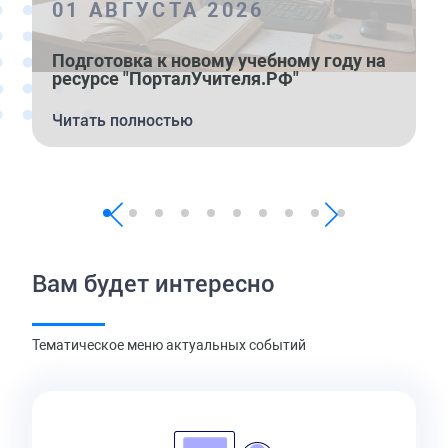
01 АВГУСТА 2026
Подготовка к новому учебному году на
О
ресурсе "ПорталУчителя.РФ"
к
Читать полностью
Ч
Вам будет интересно
Тематическое меню актуальных событий