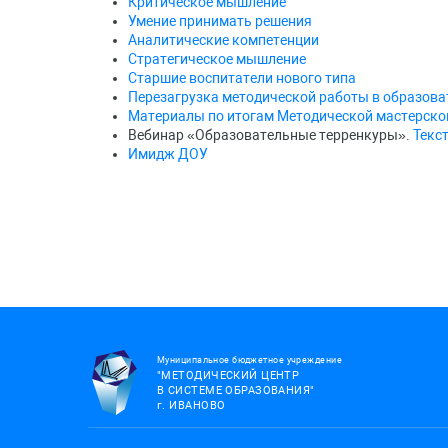
Критическое мышление
Умение принимать решения
Аналитические компетенции
Стратегическое мышление
Старшие воспитатели нового типа
Перезагрузка методической работы в образова
Материалы по итогам Методической мастерско
Вебинар «Образовательные терренкуры».
Текс
Имидж ДОУ
Муниципальное бюджетное учреждение
"МЕТОДИЧЕСКИЙ ЦЕНТР
В СИСТЕМЕ ОБРАЗОВАНИЯ"
г.
ИВАНОВО