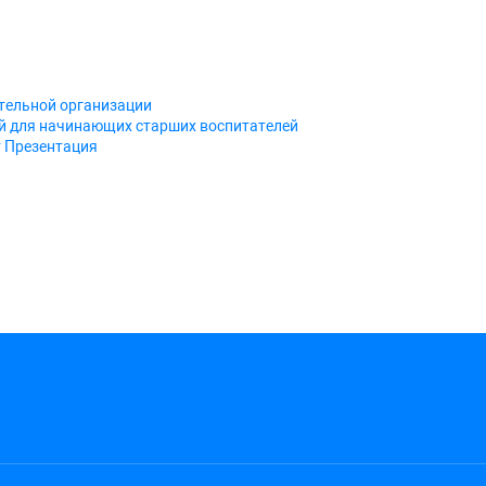
тельной организации
й для начинающих старших воспитателей
т
Презентация